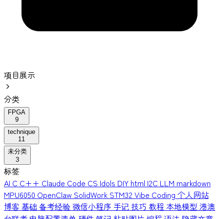
项目展示
分类
FPGA
9
technique
11
未分类
3
标签
AI
C
C++
Claude Code
CS Idols
DIY
html
I2C
LLM
markdown
MPU6050
OpenClaw
SolidWork
STM32
Vibe Coding
个人网站
博客
基础
备考经验
微信小程序
手记
技巧
教程
本地模型
港澳