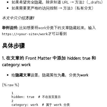
如果希望完全隐藏，除非知道 URL → 方法2（_drafts）
如果需要更严格的访问控制 → 方法3（私有分支）
本文中只介绍
方法1
举例说明:
比如想要将work分类下的文章隐藏起来，输入
才可以看到
https://<your-site>/work
具体步骤
1. 在文章的 Front Matter 中添加 hidden: true 和
category: work
给
隐藏文章
设置，隐藏属性为
是
，分类为
work
{% raw %}
1
hidden
: 
true
# 不在首页显示
2
category
: 
work
# 属于 work 分类