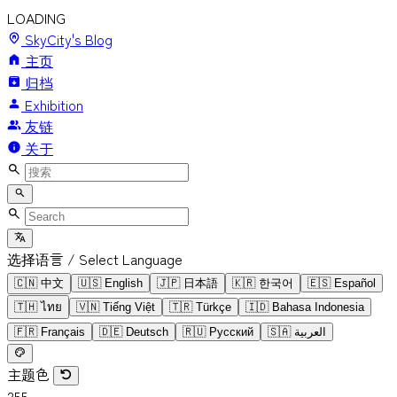
LOADING
SkyCity's Blog
主页
归档
Exhibition
友链
关于
选择语言 / Select Language
🇨🇳
中文
🇺🇸
English
🇯🇵
日本語
🇰🇷
한국어
🇪🇸
Español
🇹🇭
ไทย
🇻🇳
Tiếng Việt
🇹🇷
Türkçe
🇮🇩
Bahasa Indonesia
🇫🇷
Français
🇩🇪
Deutsch
🇷🇺
Русский
🇸🇦
العربية
主题色
255