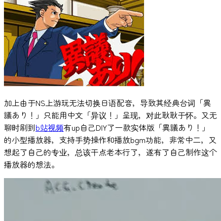
加上由于NS上游玩无法切换日语配音，导致其经典台词「異
議あり！」只能用中文「异议！」呈现，对此耿耿于怀。又无
聊时刷到
b站视频
有up自己DIY了一款实体版「異議あり！」
的小型播放器，支持手势操作和播放bgm功能，非常中二，又
想起了自己的专业，总该干点老本行了，遂有了自己制作这个
播放器的想法。