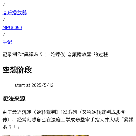
/
音乐播放器
/
MPU6050
/
手记
记录制作”異議あり！-陀螺仪-音频播放器”的过程
空想阶段
start at 2025/5/12
想法来源
由于最近沉迷《逆转裁判》123系列（又称逆转裁判成步堂
传），经常幻想自己在法庭上学成步堂拿手指人并大喊「異議
あり！」