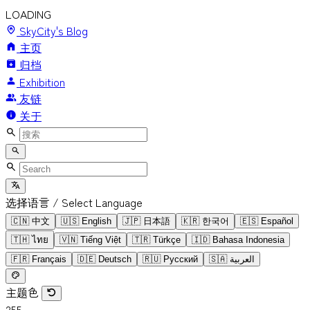
LOADING
SkyCity's Blog
主页
归档
Exhibition
友链
关于
选择语言 / Select Language
🇨🇳
中文
🇺🇸
English
🇯🇵
日本語
🇰🇷
한국어
🇪🇸
Español
🇹🇭
ไทย
🇻🇳
Tiếng Việt
🇹🇷
Türkçe
🇮🇩
Bahasa Indonesia
🇫🇷
Français
🇩🇪
Deutsch
🇷🇺
Русский
🇸🇦
العربية
主题色
255