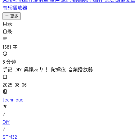
台联考
电脑配置清单
硬件
笔记
粘贴图片
编程
语法
隐藏文章
音乐播放器
更多
目录
目录
1581 字
8 分钟
手记-DIY-異議あり！-陀螺仪-音频播放器
2025-08-06
technique
/
DIY
/
STM32