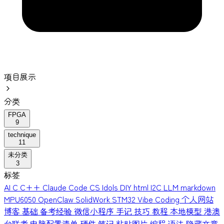
项目展示
分类
FPGA
9
technique
11
未分类
3
标签
AI
C
C++
Claude Code
CS Idols
DIY
html
I2C
LLM
markdown
MPU6050
OpenClaw
SolidWork
STM32
Vibe Coding
个人网站
博客
基础
备考经验
微信小程序
手记
技巧
教程
本地模型
港澳