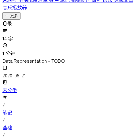
台联考
电脑配置清单
硬件
笔记
粘贴图片
编程
语法
隐藏文章
音乐播放器
更多
目录
14 字
1 分钟
Data Representation - TODO
2020-06-21
未分类
/
笔记
/
基础
/