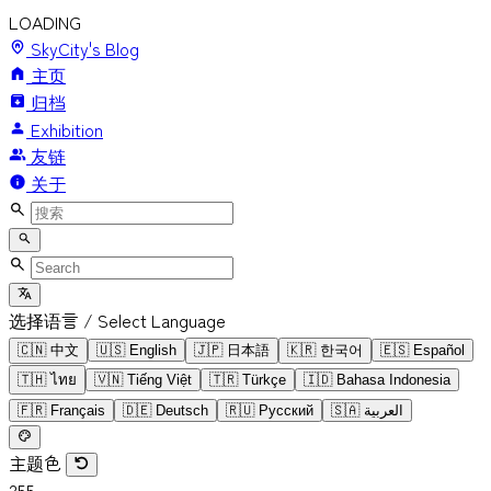
LOADING
SkyCity's Blog
主页
归档
Exhibition
友链
关于
选择语言 / Select Language
🇨🇳
中文
🇺🇸
English
🇯🇵
日本語
🇰🇷
한국어
🇪🇸
Español
🇹🇭
ไทย
🇻🇳
Tiếng Việt
🇹🇷
Türkçe
🇮🇩
Bahasa Indonesia
🇫🇷
Français
🇩🇪
Deutsch
🇷🇺
Русский
🇸🇦
العربية
主题色
255