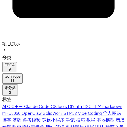
项目展示
分类
FPGA
9
technique
11
未分类
3
标签
AI
C
C++
Claude Code
CS Idols
DIY
html
I2C
LLM
markdown
MPU6050
OpenClaw
SolidWork
STM32
Vibe Coding
个人网站
博客
基础
备考经验
微信小程序
手记
技巧
教程
本地模型
港澳