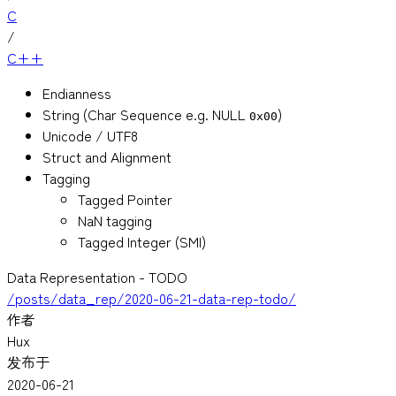
C
/
C++
Endianness
String (Char Sequence e.g. NULL
)
0x00
Unicode / UTF8
Struct and Alignment
Tagging
Tagged Pointer
NaN tagging
Tagged Integer (SMI)
Data Representation - TODO
/posts/data_rep/2020-06-21-data-rep-todo/
作者
Hux
发布于
2020-06-21